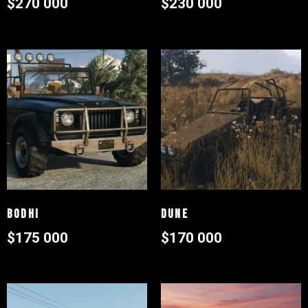
$
270 000
$
230 000
Bodhi
Dune
$
175 000
$
170 000