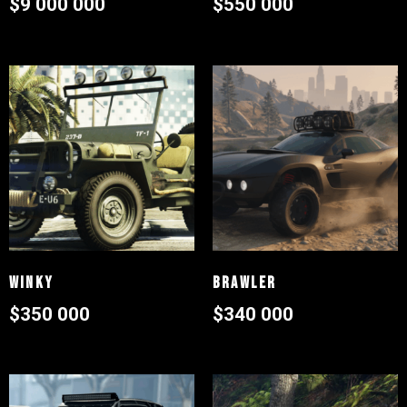
$
9 000 000
$
550 000
Winky
Brawler
$
350 000
$
340 000