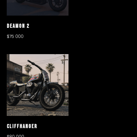
Deamon 2
$
75 000
Cliffhanger
$
80 000