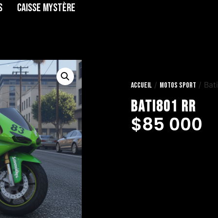
s
Caisse Mystère
/
/ Bat
Accueil
Motos Sport
Bati801 RR
$
85 000