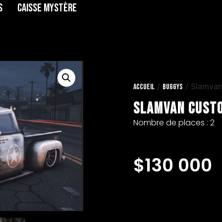
s
Caisse Mystère
/
/ Slamva
Accueil
Buggys
Slamvan Cust
Nombre de places : 2
$
130 000