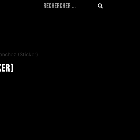
anchez (Sticker)
ker)