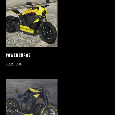
Powersurge
$
285 000