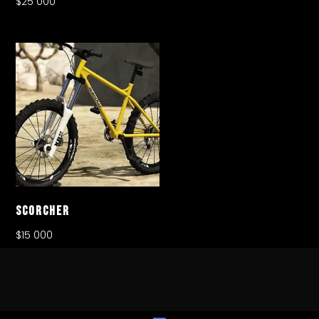
$
25 000
Scorcher
$
15 000